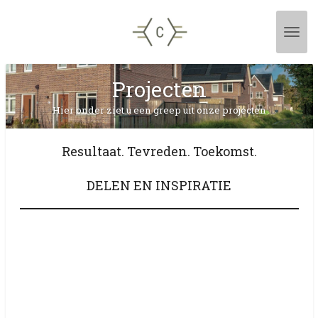
Ga
direct
naar
de
hoofdinhoud
Projecten
Hier onder ziet u een greep uit onze projecten
Resultaat. Tevreden. Toekomst.
DELEN EN INSPIRATIE